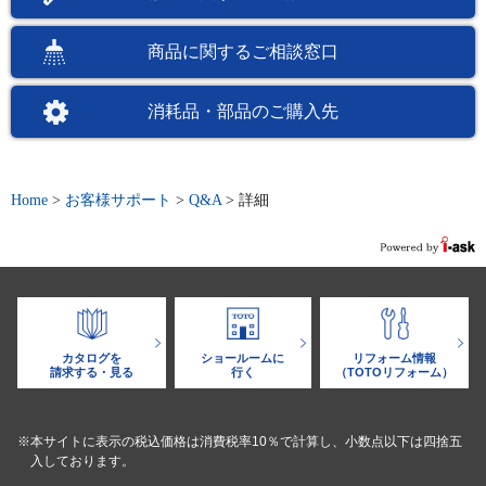
商品に関するご相談窓口
消耗品・部品のご購入先
Home
>
お客様サポート
>
Q&A
>
詳細
カタログを
ショールームに
リフォーム情報
請求する・見る
行く
（TOTOリフォーム）
※本サイトに表示の税込価格は消費税率10％で計算し、小数点以下は四捨五
入しております。