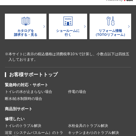
カタログを
ショールームに
リフォーム情報
請求する・見る
行く
（TOTOリフォーム）
※本サイトに表示の税込価格は消費税率10％で計算し、小数点以下は四捨五
入しております。
お客様サポートトップ
緊急時の対応・サポート
トイレの水が止まらない場合
停電の場合
断水/給水制限時の場合
商品別サポート
修理したい
トイレのトラブル解決
水栓金具のトラブル解決
浴室（システムバスルーム）のトラ
キッチンまわりのトラブル解決