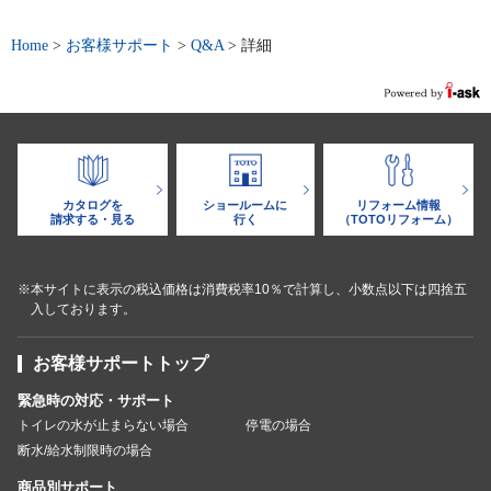
Home
>
お客様サポート
>
Q&A
>
詳細
カタログを
ショールームに
リフォーム情報
請求する・見る
行く
（TOTOリフォーム）
※本サイトに表示の税込価格は消費税率10％で計算し、小数点以下は四捨五
入しております。
お客様サポートトップ
緊急時の対応・サポート
トイレの水が止まらない場合
停電の場合
断水/給水制限時の場合
商品別サポート