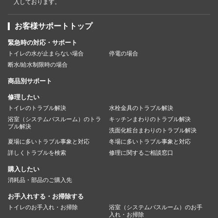
入しております。
お客様サポートトップ
緊急時の対応・サポート
トイレの水が止まらない場合
停電の場合
断水/給水制限時の場合
商品別サポート
修理したい
トイレのトラブル解決
水栓金具のトラブル解決
浴室（システムバスルーム）のトラ
キッチンまわりのトラブル解決
ブル解決
洗面化粧台まわりのトラブル解決
夏場に多いトラブル事象と対応
冬場に多いトラブル事象と対応
詳しくトラブルを検索
修理に関するご相談窓口
購入したい
消耗品・部品のご購入先
お手入れする・お掃除する
トイレのお手入れ・お掃除
浴室（システムバスルーム）のお手
入れ・お掃除