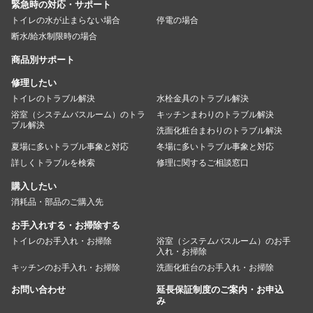
緊急時の対応・サポート
トイレの水が止まらない場合
停電の場合
断水/給水制限時の場合
商品別サポート
修理したい
トイレのトラブル解決
水栓金具のトラブル解決
浴室（システムバスルーム）のトラ
キッチンまわりのトラブル解決
ブル解決
洗面化粧台まわりのトラブル解決
夏場に多いトラブル事象と対応
冬場に多いトラブル事象と対応
詳しくトラブルを検索
修理に関するご相談窓口
購入したい
消耗品・部品のご購入先
お手入れする・お掃除する
トイレのお手入れ・お掃除
浴室（システムバスルーム）のお手
入れ・お掃除
キッチンのお手入れ・お掃除
洗面化粧台のお手入れ・お掃除
お問い合わせ
延長保証制度のご案内・お申込
み