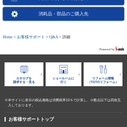
消耗品・部品のご購入先
Home
>
お客様サポート
>
Q&A
>
詳細
カタログを
ショールームに
リフォーム情報
請求する・見る
行く
（TOTOリフォーム）
※本サイトに表示の税込価格は消費税率10％で計算し、小数点以下は四捨五
入しております。
お客様サポートトップ