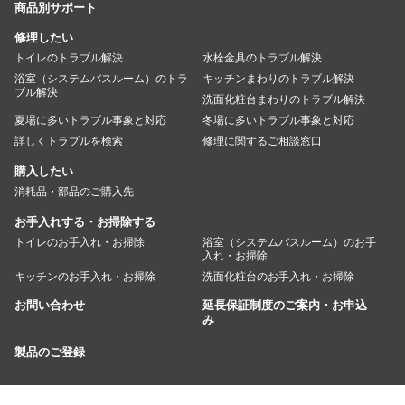
商品別サポート
修理したい
トイレのトラブル解決
水栓金具のトラブル解決
浴室（システムバスルーム）のトラ
キッチンまわりのトラブル解決
ブル解決
洗面化粧台まわりのトラブル解決
夏場に多いトラブル事象と対応
冬場に多いトラブル事象と対応
詳しくトラブルを検索
修理に関するご相談窓口
購入したい
消耗品・部品のご購入先
お手入れする・お掃除する
トイレのお手入れ・お掃除
浴室（システムバスルーム）のお手
入れ・お掃除
キッチンのお手入れ・お掃除
洗面化粧台のお手入れ・お掃除
お問い合わせ
延長保証制度のご案内・お申込
み
製品のご登録