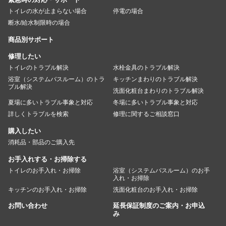
トイレの水が止まらない場合
停電の場合
断水/給水制限時の場合
商品別サポート
修理したい
トイレのトラブル解決
水栓金具のトラブル解決
浴室（システムバスルーム）のトラ
キッチンまわりのトラブル解決
ブル解決
洗面化粧台まわりのトラブル解決
夏場に多いトラブル事象と対応
冬場に多いトラブル事象と対応
詳しくトラブルを検索
修理に関するご相談窓口
購入したい
消耗品・部品のご購入先
お手入れする・お掃除する
トイレのお手入れ・お掃除
浴室（システムバスルーム）のお手
入れ・お掃除
キッチンのお手入れ・お掃除
洗面化粧台のお手入れ・お掃除
お問い合わせ
延長保証制度のご案内・お申込
み