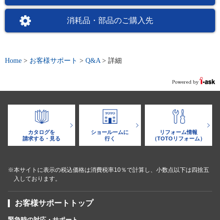
消耗品・部品のご購入先
Home
>
お客様サポート
>
Q&A
>
詳細
カタログを
ショールームに
リフォーム情報
請求する・見る
行く
（TOTOリフォーム）
※本サイトに表示の税込価格は消費税率10％で計算し、小数点以下は四捨五
入しております。
お客様サポートトップ
緊急時の対応・サポート