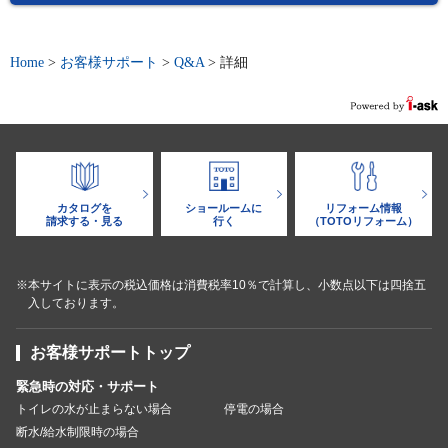
Home
>
お客様サポート
>
Q&A
>
詳細
カタログを
ショールームに
リフォーム情報
請求する・見る
行く
（TOTOリフォーム）
※本サイトに表示の税込価格は消費税率10％で計算し、小数点以下は四捨五
入しております。
お客様サポートトップ
緊急時の対応・サポート
トイレの水が止まらない場合
停電の場合
断水/給水制限時の場合