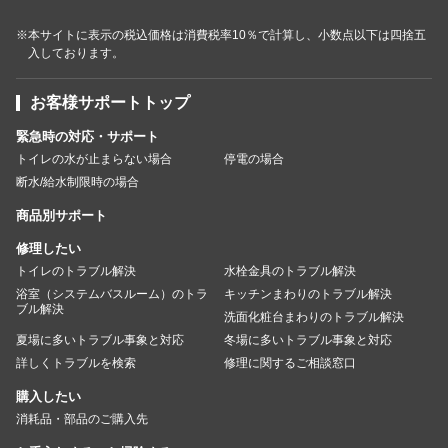
※本サイトに表示の税込価格は消費税率10％で計算し、小数点以下は四捨五
入しております。
お客様サポートトップ
緊急時の対応・サポート
トイレの水が止まらない場合
停電の場合
断水/給水制限時の場合
商品別サポート
修理したい
トイレのトラブル解決
水栓金具のトラブル解決
浴室（システムバスルーム）のトラ
キッチンまわりのトラブル解決
ブル解決
洗面化粧台まわりのトラブル解決
夏場に多いトラブル事象と対応
冬場に多いトラブル事象と対応
詳しくトラブルを検索
修理に関するご相談窓口
購入したい
消耗品・部品のご購入先