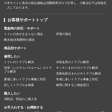
※本サイトに表示の税込価格は消費税率10％で計算し、小数点以下は四捨五
入しております。
お客様サポートトップ
緊急時の対応・サポート
トイレの水が止まらない場合
停電の場合
断水/給水制限時の場合
商品別サポート
修理したい
トイレのトラブル解決
水栓金具のトラブル解決
浴室（システムバスルーム）のトラ
キッチンまわりのトラブル解決
ブル解決
洗面化粧台まわりのトラブル解決
夏場に多いトラブル事象と対応
冬場に多いトラブル事象と対応
詳しくトラブルを検索
修理に関するご相談窓口
購入したい
消耗品・部品のご購入先
お手入れする・お掃除する