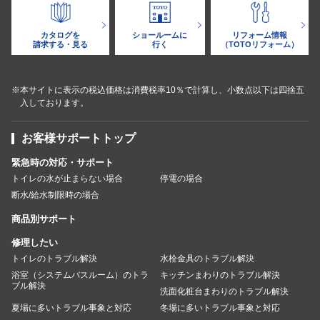
カタログを
ショールームに
リフォーム情報
請求する・見る
行く
（TOTOリフォーム）
※本サイトに表示の税込価格は消費税率10％で計算し、小数点以下は四捨五
入しております。
お客様サポートトップ
緊急時の対応・サポート
トイレの水が止まらない場合
停電の場合
断水/給水制限時の場合
商品別サポート
修理したい
トイレのトラブル解決
水栓金具のトラブル解決
浴室（システムバスルーム）のトラ
キッチンまわりのトラブル解決
ブル解決
洗面化粧台まわりのトラブル解決
夏場に多いトラブル事象と対応
冬場に多いトラブル事象と対応