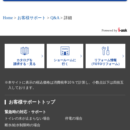
Home
>
お客様サポート
>
Q&A
>
詳細
カタログを
ショールームに
リフォーム情報
請求する・見る
行く
（TOTOリフォーム）
※本サイトに表示の税込価格は消費税率10％で計算し、小数点以下は四捨五
入しております。
お客様サポートトップ
緊急時の対応・サポート
トイレの水が止まらない場合
停電の場合
断水/給水制限時の場合