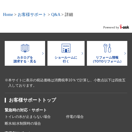
Home
>
お客様サポート
>
Q&A
>
詳細
カタログを
ショールームに
リフォーム情報
請求する・見る
行く
（TOTOリフォーム）
※本サイトに表示の税込価格は消費税率10％で計算し、小数点以下は四捨五
入しております。
お客様サポートトップ
緊急時の対応・サポート
トイレの水が止まらない場合
停電の場合
断水/給水制限時の場合