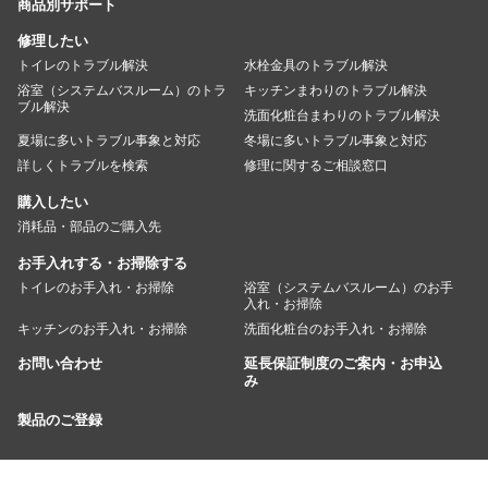
商品別サポート
修理したい
トイレのトラブル解決
水栓金具のトラブル解決
浴室（システムバスルーム）のトラ
キッチンまわりのトラブル解決
ブル解決
洗面化粧台まわりのトラブル解決
夏場に多いトラブル事象と対応
冬場に多いトラブル事象と対応
詳しくトラブルを検索
修理に関するご相談窓口
購入したい
消耗品・部品のご購入先
お手入れする・お掃除する
トイレのお手入れ・お掃除
浴室（システムバスルーム）のお手
入れ・お掃除
キッチンのお手入れ・お掃除
洗面化粧台のお手入れ・お掃除
お問い合わせ
延長保証制度のご案内・お申込
み
製品のご登録