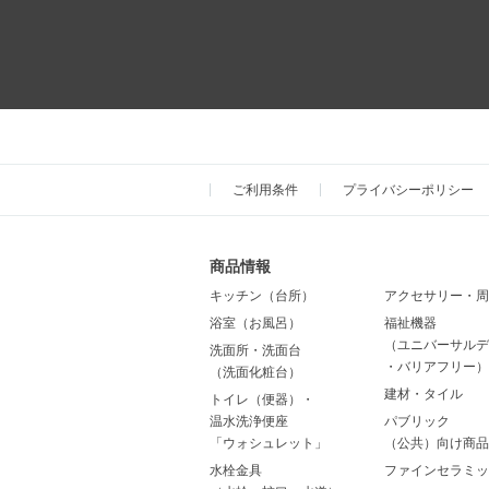
ご利用条件
プライバシーポリシー
商品情報
キッチン（台所）
アクセサリー・周
浴室（お風呂）
福祉機器
（ユニバーサルデ
洗面所・洗面台
・バリアフリー）
（洗面化粧台）
建材・タイル
トイレ（便器）・
温水洗浄便座
パブリック
「ウォシュレット」
（公共）向け商品
水栓金具
ファインセラミッ