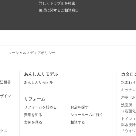
詳しくトラブルを検索
修理に関するご相談窓口
ソーシャルメディアポリシー
あんしんリモデル
カタロ
辺機器
あんしんリモデル
水まわり
キッチン
ザイン
浴室（お
リフォーム
洗面所・
リフォームを始める
お店を探す
（洗面化
費用を知る
ショールームに行く
トイレ（
実例を見る
相談する
温水洗浄
クス
「ウォシ