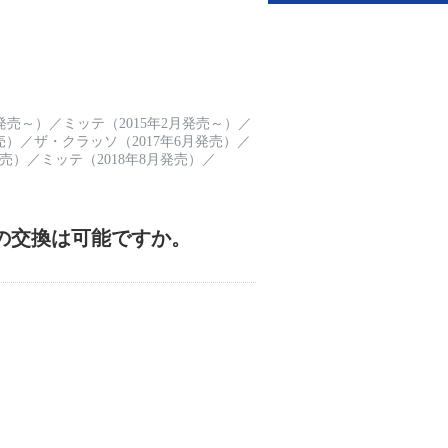
月発売～）
／
ミッテ（2015年2月発売～）
／
売）
／
ザ・クラッソ（2017年6月発売）
／
発売）
／
ミッテ（2018年8月発売）
／
の交換は可能ですか。