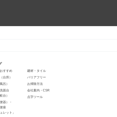
グ
おすすめ
建材・タイル
（台所）
バリアフリー
風呂）
お掃除方法
洗面台
会社案内・CSR
粧台）
点字ツール
便器）・
便座
ュレット」