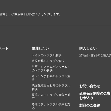
で計算し、小数点以下は四捨五入しております。
ポート
修理したい
購入したい
トイレのトラブル解決
消耗品・部品のご購入
水栓金具のトラブル解決
浴室（システムバスルーム）
のトラブル解決
キッチンまわりのトラブル解
決
洗面化粧台まわりのトラブル
お問い合わせ
解決
延長保証制度のご案
夏場に多いトラブル事象と対
お申込み
応
冬場に多いトラブル事象と対
製品のご登録
応