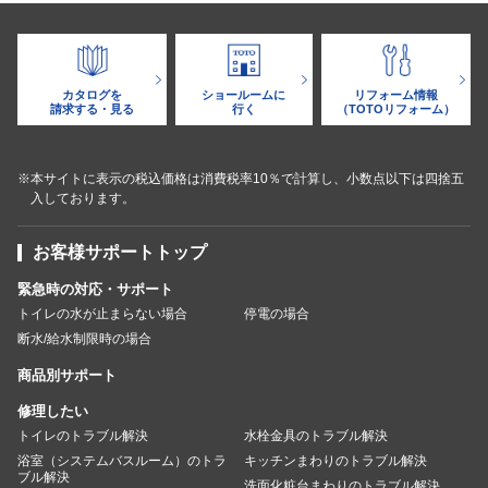
カタログを
ショールームに
リフォーム情報
請求する・見る
行く
（TOTOリフォーム）
※本サイトに表示の税込価格は消費税率10％で計算し、小数点以下は四捨五
入しております。
お客様サポートトップ
緊急時の対応・サポート
トイレの水が止まらない場合
停電の場合
断水/給水制限時の場合
商品別サポート
修理したい
トイレのトラブル解決
水栓金具のトラブル解決
浴室（システムバスルーム）のトラ
キッチンまわりのトラブル解決
ブル解決
洗面化粧台まわりのトラブル解決