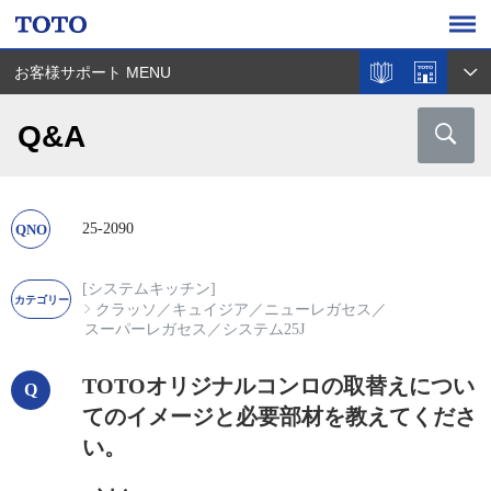
お客様サポート MENU
Q&A
25-2090
[システムキッチン]
クラッソ
／
キュイジア
／
ニューレガセス
／
スーパーレガセス
／
システム25J
TOTOオリジナルコンロの取替えについ
てのイメージと必要部材を教えてくださ
い。