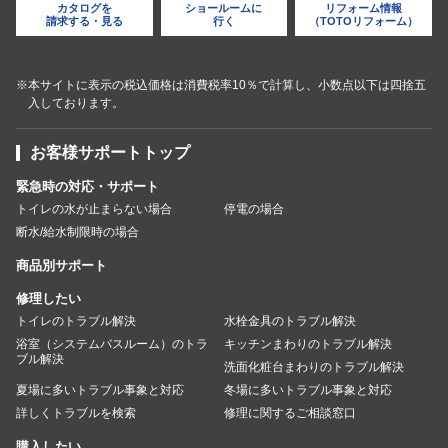
カタログを
ショールームに
リフォーム情報
請求する・見る
行く
（TOTOリフォーム）
※本サイトに表示の税込価格は消費税率10％で計算し、小数点以下は四捨五
入しております。
お客様サポートトップ
緊急時の対応・サポート
トイレの水が止まらない場合
停電の場合
断水/給水制限時の場合
商品別サポート
修理したい
トイレのトラブル解決
水栓金具のトラブル解決
浴室（システムバスルーム）のトラ
キッチンまわりのトラブル解決
ブル解決
洗面化粧台まわりのトラブル解決
夏場に多いトラブル事象と対応
冬場に多いトラブル事象と対応
詳しくトラブルを検索
修理に関するご相談窓口
購入したい