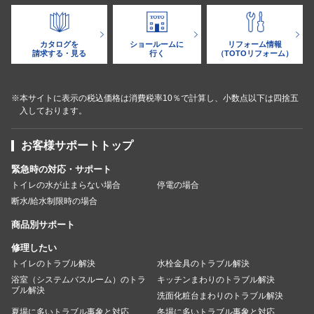
カタログを
ショールームに
リフォーム情報
請求する・見る
行く
（TOTOリフォーム）
※本サイトに表示の税込価格は消費税率10％で計算し、小数点以下は四捨五
入しております。
お客様サポートトップ
緊急時の対応・サポート
トイレの水が止まらない場合
停電の場合
断水/給水制限時の場合
商品別サポート
修理したい
トイレのトラブル解決
水栓金具のトラブル解決
浴室（システムバスルーム）のトラ
キッチンまわりのトラブル解決
ブル解決
洗面化粧台まわりのトラブル解決
夏場に多いトラブル事象と対応
冬場に多いトラブル事象と対応