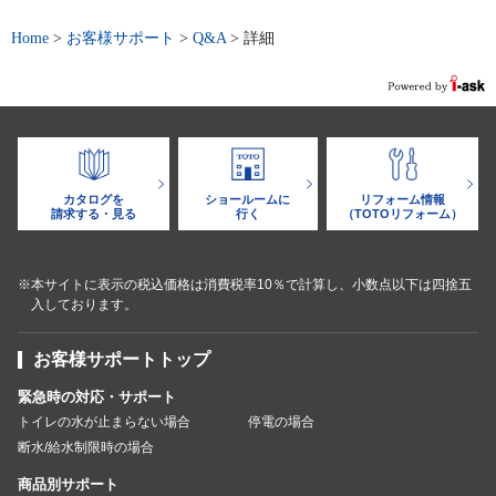
Home
>
お客様サポート
>
Q&A
>
詳細
カタログを
ショールームに
リフォーム情報
請求する・見る
行く
（TOTOリフォーム）
※本サイトに表示の税込価格は消費税率10％で計算し、小数点以下は四捨五
入しております。
お客様サポートトップ
緊急時の対応・サポート
トイレの水が止まらない場合
停電の場合
断水/給水制限時の場合
商品別サポート