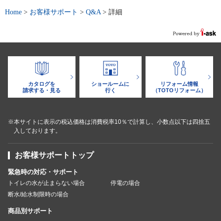
Home
>
お客様サポート
>
Q&A
>
詳細
カタログを
ショールームに
リフォーム情報
請求する・見る
行く
（TOTOリフォーム）
※本サイトに表示の税込価格は消費税率10％で計算し、小数点以下は四捨五
入しております。
お客様サポートトップ
緊急時の対応・サポート
トイレの水が止まらない場合
停電の場合
断水/給水制限時の場合
商品別サポート