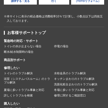
請求する・見る
行く
（TOTOリフォーム）
※本サイトに表示の税込価格は消費税率10％で計算し、小数点以下は四捨五
入しております。
お客様サポートトップ
緊急時の対応・サポート
トイレの水が止まらない場合
停電の場合
断水/給水制限時の場合
商品別サポート
修理したい
トイレのトラブル解決
水栓金具のトラブル解決
浴室（システムバスルーム）のトラ
キッチンまわりのトラブル解決
ブル解決
洗面化粧台まわりのトラブル解決
夏場に多いトラブル事象と対応
冬場に多いトラブル事象と対応
詳しくトラブルを検索
修理に関するご相談窓口
購入したい