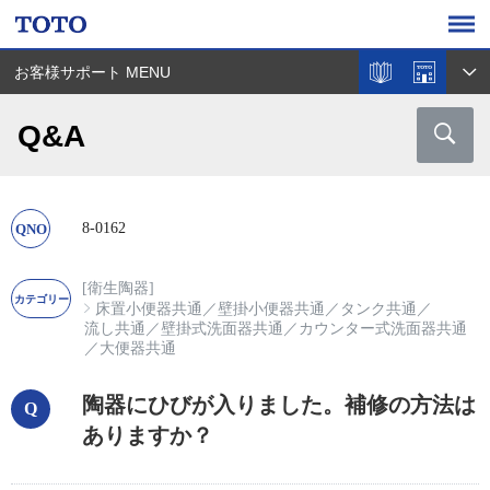
お客様サポート MENU
Q&A
8-0162
[衛生陶器]
床置小便器共通
／
壁掛小便器共通
／
タンク共通
／
流し共通
／
壁掛式洗面器共通
／
カウンター式洗面器共通
／
大便器共通
陶器にひびが入りました。補修の方法は
ありますか？