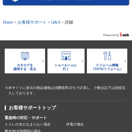
Home
>
お客様サポート
>
Q&A
>
詳細
カタログを
ショールームに
リフォーム情報
請求する・見る
行く
（TOTOリフォーム）
※本サイトに表示の税込価格は消費税率10％で計算し、小数点以下は四捨五
入しております。
お客様サポートトップ
緊急時の対応・サポート
トイレの水が止まらない場合
停電の場合
断水/給水制限時の場合