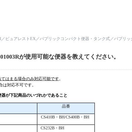
R
／
ピュアレストEX
／
パブリックコンパクト便器・タンク式
／
パブリッ
01003Rが使用可能な便器を教えてください。
当てはまる場合のみ対応可能です
。
合は対応不可です。
便器が下記商品のいづれかであること
品番
CS410B・BH/CS400B・BH
CS232B・BH