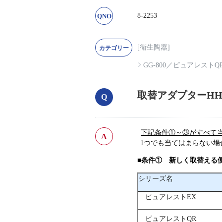
8-2253
[衛生陶器]
GG-800
／
ピュアレストQ
取替アダプターHH
下記条件①～③がすべて
1つでも当てはまらない場
■条件① 新しく取替える
シリーズ名
ピュアレストEX
ピュアレストQR