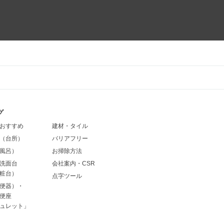
グ
おすすめ
建材・タイル
（台所）
バリアフリー
風呂）
お掃除方法
洗面台
会社案内・CSR
粧台）
点字ツール
便器）・
便座
ュレット」