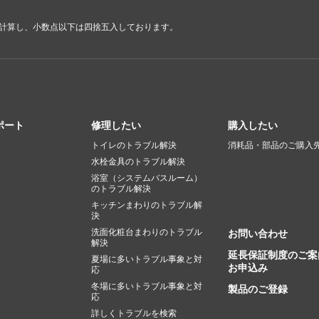
で計算し、小数点以下は四捨五入しております。
ポート
修理したい
購入したい
トイレのトラブル解決
消耗品・部品のご購入
水栓金具のトラブル解決
浴室（システムバスルーム）
のトラブル解決
キッチンまわりのトラブル解
決
洗面化粧台まわりのトラブル
お問い合わせ
解決
延長保証制度のご案
夏場に多いトラブル事象と対
お申込み
応
冬場に多いトラブル事象と対
製品のご登録
応
詳しくトラブルを検索