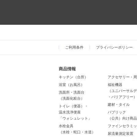
ご利用条件
プライバシーポリシー
商品情報
キッチン（台所）
アクセサリー・周
浴室（お風呂）
福祉機器
（ユニバーサルデ
洗面所・洗面台
・バリアフリー）
（洗面化粧台）
建材・タイル
トイレ（便器）・
温水洗浄便座
パブリック
「ウォシュレット」
（公共）向け商品
水栓金具
ファインセラミッ
（水栓・蛇口・水道）
尿流量測定装置