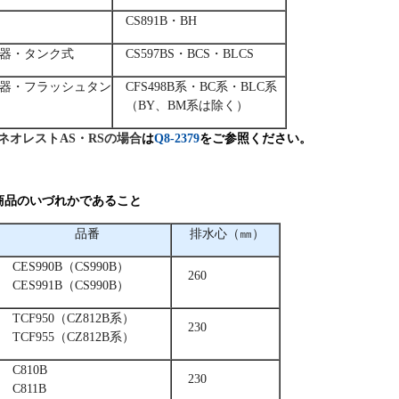
CS891B・BH
器・タンク式
CS597BS・BCS・BLCS
器・フラッシュタン
CFS498B系・BC系・BLC系
（BY、BM系は除く）
ネオレストAS・RSの場合
は
Q8-2379
をご参照ください。
商品のいづれかであること
品番
排水心（㎜）
CES990B（CS990B）
260
CES991B（CS990B）
TCF950（CZ812B系）
230
TCF955（CZ812B系）
C810B
230
C811B