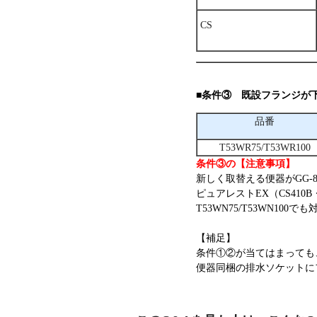
CS
■条件③ 既設フランジが
品番
T53WR75/T53WR100
条件③の【注意事項】
新しく取替える便器がGG-800
ピュアレストEX（CS410B・
T53WN75/T53WN100
【補足】
条件①②が当てはまっても、既設
便器同梱の排水ソケットに