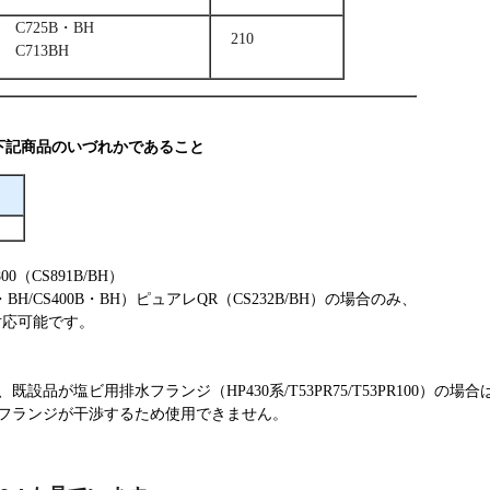
C725B・BH
210
C713BH
下記商品のいづれかであること
（CS891B/BH）
BH/CS400B・BH）ピュアレQR（CS232B/BH）の場合のみ、
でも対応可能です。
品が塩ビ用排水フランジ（HP430系/T53PR75/T53PR100）の場合
フランジが干渉するため使用できません。