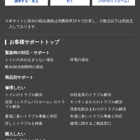
請求する・見る
行く
（TOTOリフォーム）
※本サイトに表示の税込価格は消費税率10％で計算し、小数点以下は四捨五
入しております。
お客様サポートトップ
緊急時の対応・サポート
トイレの水が止まらない場合
停電の場合
断水/給水制限時の場合
商品別サポート
修理したい
トイレのトラブル解決
水栓金具のトラブル解決
浴室（システムバスルーム）のトラ
キッチンまわりのトラブル解決
ブル解決
洗面化粧台まわりのトラブル解決
夏場に多いトラブル事象と対応
冬場に多いトラブル事象と対応
詳しくトラブルを検索
修理に関するご相談窓口
購入したい