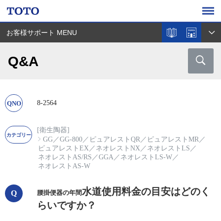
お客様サポート MENU
Q&A
8-2564
[衛生陶器]
GG
／
GG-800
／
ピュアレストQR
／
ピュアレストMR
／
ピュアレストEX
／
ネオレストNX
／
ネオレストLS
／
ネオレストAS/RS
／
GGA
／
ネオレストLS-W
／
ネオレストAS-W
水道使用料金の目安はどのく
腰掛便器の年間
らいですか？