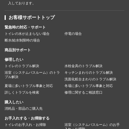
入しております。
お客様サポートトップ
緊急時の対応・サポート
トイレの水が止まらない場合
停電の場合
断水/給水制限時の場合
商品別サポート
修理したい
トイレのトラブル解決
水栓金具のトラブル解決
浴室（システムバスルーム）のトラ
キッチンまわりのトラブル解決
ブル解決
洗面化粧台まわりのトラブル解決
夏場に多いトラブル事象と対応
冬場に多いトラブル事象と対応
詳しくトラブルを検索
修理に関するご相談窓口
購入したい
消耗品・部品のご購入先
お手入れする・お掃除する
トイレのお手入れ・お掃除
浴室（システムバスルーム）のお手
入れ・お掃除