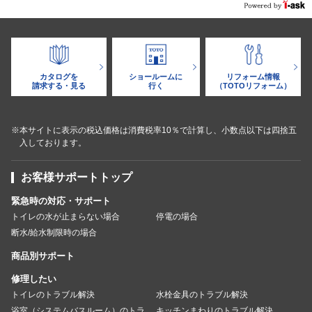
カタログを
ショールームに
リフォーム情報
請求する・見る
行く
（TOTOリフォーム）
※本サイトに表示の税込価格は消費税率10％で計算し、小数点以下は四捨五
入しております。
お客様サポートトップ
緊急時の対応・サポート
トイレの水が止まらない場合
停電の場合
断水/給水制限時の場合
商品別サポート
修理したい
トイレのトラブル解決
水栓金具のトラブル解決
浴室（システムバスルーム）のトラ
キッチンまわりのトラブル解決