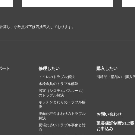
で計算し、小数点以下は四捨五入しております。
ポート
修理したい
購入したい
トイレのトラブル解決
消耗品・部品のご購入
水栓金具のトラブル解決
浴室（システムバスルーム）
のトラブル解決
キッチンまわりのトラブル解
決
洗面化粧台まわりのトラブル
お問い合わせ
解決
延長保証制度のご案
夏場に多いトラブル事象と対
お申込み
応