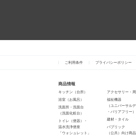
ご利用条件
プライバシーポリシー
商品情報
キッチン（台所）
アクセサリー・周
浴室（お風呂）
福祉機器
（ユニバーサルデ
洗面所・洗面台
・バリアフリー）
（洗面化粧台）
建材・タイル
トイレ（便器）・
温水洗浄便座
パブリック
「ウォシュレット」
（公共）向け商品