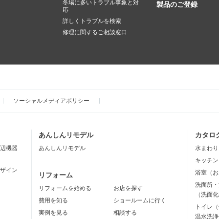
冬場に多いトラブル事象と対
製品のご登録
応
詳しくトラブルを検索
修理に関するご相談窓口
ソーシャルメディアポリシー
あんしんリモデル
カタロ
辺機器
あんしんリモデル
水まわり
キッチン
ザイン
浴室（お
リフォーム
洗面所・
リフォームを始める
お店を探す
（洗面化
費用を知る
ショールームに行く
トイレ（
実例を見る
相談する
温水洗浄