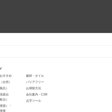
グ
おすすめ
建材・タイル
（台所）
バリアフリー
風呂）
お掃除方法
洗面台
会社案内・CSR
粧台）
点字ツール
便器）・
便座