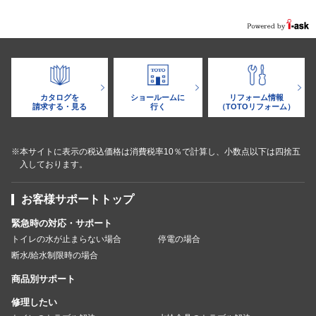
カタログを
ショールームに
リフォーム情報
請求する・見る
行く
（TOTOリフォーム）
※本サイトに表示の税込価格は消費税率10％で計算し、小数点以下は四捨五
入しております。
お客様サポートトップ
緊急時の対応・サポート
トイレの水が止まらない場合
停電の場合
断水/給水制限時の場合
商品別サポート
修理したい