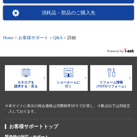
消耗品・部品のご購入先
Home
>
お客様サポート
>
Q&A
>
詳細
カタログを
ショールームに
リフォーム情報
請求する・見る
行く
（TOTOリフォーム）
※本サイトに表示の税込価格は消費税率10％で計算し、小数点以下は四捨五
入しております。
お客様サポートトップ
緊急時の対応・サポート