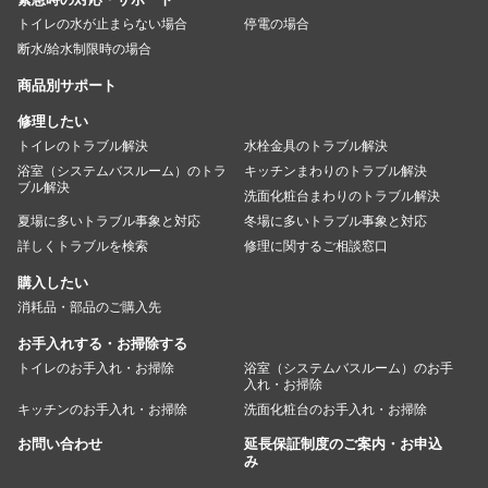
トイレの水が止まらない場合
停電の場合
断水/給水制限時の場合
商品別サポート
修理したい
トイレのトラブル解決
水栓金具のトラブル解決
浴室（システムバスルーム）のトラ
キッチンまわりのトラブル解決
ブル解決
洗面化粧台まわりのトラブル解決
夏場に多いトラブル事象と対応
冬場に多いトラブル事象と対応
詳しくトラブルを検索
修理に関するご相談窓口
購入したい
消耗品・部品のご購入先
お手入れする・お掃除する
トイレのお手入れ・お掃除
浴室（システムバスルーム）のお手
入れ・お掃除
キッチンのお手入れ・お掃除
洗面化粧台のお手入れ・お掃除
お問い合わせ
延長保証制度のご案内・お申込
み