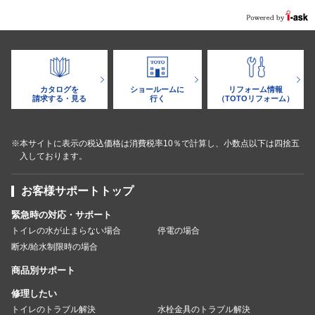
カタログを
ショールームに
リフォーム情報
請求する・見る
行く
（TOTOリフォーム）
※本サイトに表示の税込価格は消費税率10％で計算し、小数点以下は四捨五
入しております。
お客様サポートトップ
緊急時の対応・サポート
トイレの水が止まらない場合
停電の場合
断水/給水制限時の場合
商品別サポート
修理したい
トイレのトラブル解決
水栓金具のトラブル解決